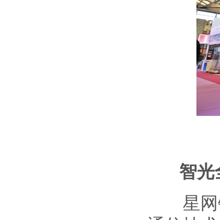
智光
星网锐捷