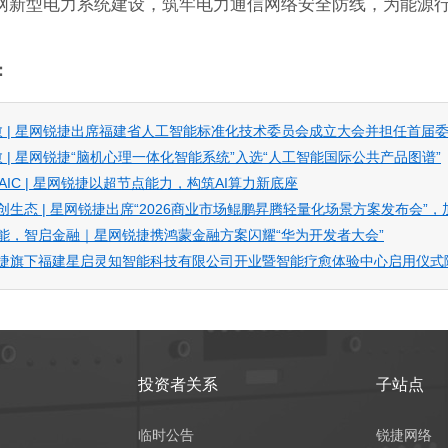
网新型电力系统建设，筑牢电力通信网络安全防线，为能源
：
疗愈 | 星网锐捷出席福建省人工智能标准化技术委员会成立大会并担任首届
疗愈 | 星网锐捷“脑机心理一体化智能系统”入选“人工智能国际公共产品图谱”
WAIC | 星网锐捷以超节点能力，构筑AI算力新底座
创生态 | 星网锐捷出席“2026商业市场鲲鹏昇腾轻量化场景方案发布会”
能，智启金融｜星网锐捷携鸿蒙金融方案闪耀“华为开发者大会”
捷旗下福建星启灵知智能科技有限公司开业暨智能疗愈体验中心启用仪式
投资者关系
子站点
临时公告
锐捷网络