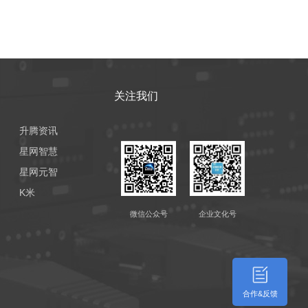
关注我们
升腾资讯
星网智慧
星网元智
K米
微信公众号
企业文化号
合作&反馈