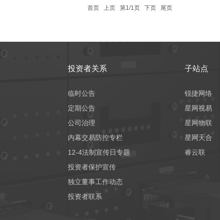
首页
上页
第1/1页
下页
尾页
投资者关系
子站点
临时公告
锐捷网络
定期公告
星网视易
公司治理
星网物联
内幕交易防控专栏
星网天合
12-4法制宣传日专题
睿云联
投资者保护宣传
独立董事工作动态
投资者联系